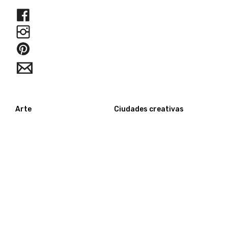
Arte
Ciudades creativas
Joyería contemporánea
Intervenciones urbanas
acciones
acciones
happening
happening
entrevistas
Innovación
artistas
Arte y Sustentabilidad
are y gastronomia
Arte y Tecnología
fotografia
Museos
retrato
Educación/niños