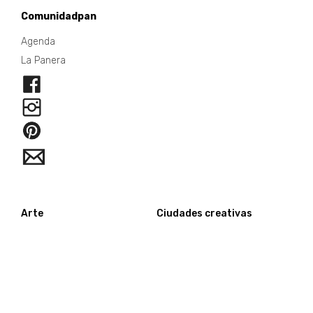
Comunidadpan
Agenda
La Panera
Arte
Ciudades creativas
Joyería contemporánea
Intervenciones urbanas
acciones
acciones
happening
happening
entrevistas
Innovación